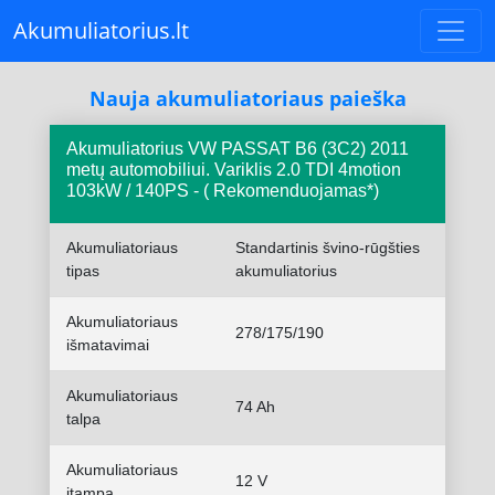
Akumuliatorius.lt
Nauja akumuliatoriaus paieška
Akumuliatorius VW PASSAT B6 (3C2) 2011
metų automobiliui. Variklis 2.0 TDI 4motion
103kW / 140PS - ( Rekomenduojamas*)
Akumuliatoriaus
Standartinis švino-rūgšties
tipas
akumuliatorius
Akumuliatoriaus
278/175/190
išmatavimai
Akumuliatoriaus
74 Ah
talpa
Akumuliatoriaus
12 V
įtampa