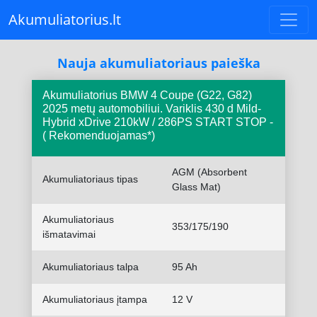
Akumuliatorius.lt
Nauja akumuliatoriaus paieška
Akumuliatorius BMW 4 Coupe (G22, G82)
2025 metų automobiliui. Variklis 430 d Mild-
Hybrid xDrive 210kW / 286PS START STOP -
( Rekomenduojamas*)
AGM (Absorbent
Akumuliatoriaus tipas
Glass Mat)
Akumuliatoriaus
353/175/190
išmatavimai
Akumuliatoriaus talpa
95 Ah
Akumuliatoriaus įtampa
12 V