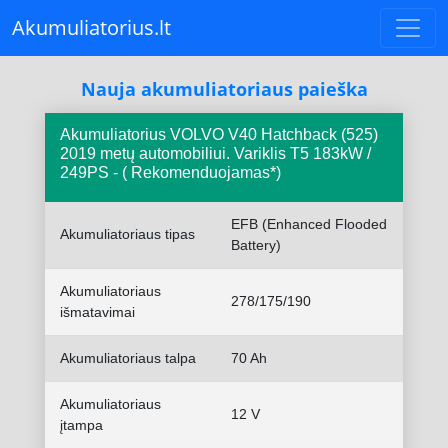
Akumuliatorius.lt
Nauja akumuliatoriaus paieška
Akumuliatorius VOLVO V40 Hatchback (525)
2019 metų automobiliui. Variklis T5 183kW /
249PS - ( Rekomenduojamas*)
EFB (Enhanced Flooded
Akumuliatoriaus tipas
Battery)
Akumuliatoriaus
278/175/190
išmatavimai
Akumuliatoriaus talpa
70 Ah
Akumuliatoriaus
12 V
įtampa