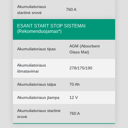
Akumuliatoriaus
760 A
startinė srovė
ESANT START STOP SISTEMAI
(Rekomenduojamas*)
AGM (Absorbent
Akumuliatoriaus tipas
Glass Mat)
Akumuliatoriaus
278/175/190
išmatavimai
Akumuliatoriaus talpa
70 Ah
Akumuliatoriaus įtampa
12 V
Akumuliatoriaus startinė
760 A
srovė