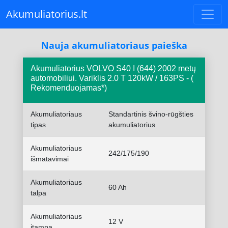
Akumuliatorius.lt
Nauja akumuliatoriaus paieška
Akumuliatorius VOLVO S40 I (644) 2002 metų
automobiliui. Variklis 2.0 T 120kW / 163PS - (
Rekomenduojamas*)
Akumuliatoriaus
Standartinis švino-rūgšties
tipas
akumuliatorius
Akumuliatoriaus
242/175/190
išmatavimai
Akumuliatoriaus
60 Ah
talpa
Akumuliatoriaus
12 V
įtampa