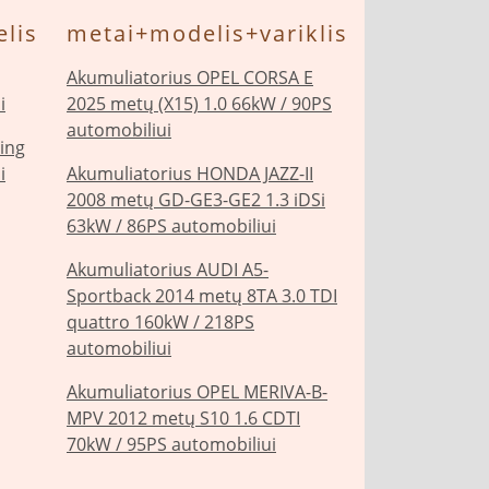
lis
metai+modelis+variklis
Akumuliatorius OPEL CORSA E
i
2025 metų (X15) 1.0 66kW / 90PS
automobiliui
ing
i
Akumuliatorius HONDA JAZZ-II
2008 metų GD-GE3-GE2 1.3 iDSi
63kW / 86PS automobiliui
Akumuliatorius AUDI A5-
Sportback 2014 metų 8TA 3.0 TDI
quattro 160kW / 218PS
automobiliui
Akumuliatorius OPEL MERIVA-B-
MPV 2012 metų S10 1.6 CDTI
70kW / 95PS automobiliui