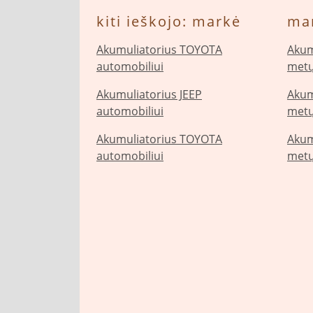
kiti ieškojo: markė
ma
Akumuliatorius TOYOTA
Akum
automobiliui
metų
Akumuliatorius JEEP
Akum
automobiliui
metų
Akumuliatorius TOYOTA
Akum
automobiliui
metų