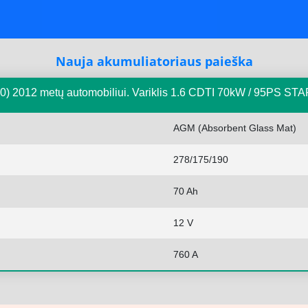
Nauja akumuliatoriaus paieška
) 2012 metų automobiliui. Variklis 1.6 CDTI 70kW / 95PS S
AGM (Absorbent Glass Mat)
278/175/190
70 Ah
12 V
760 A