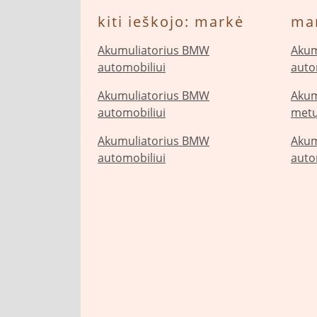
kiti ieškojo: markė
ma
Akumuliatorius BMW
Akum
automobiliui
auto
Akumuliatorius BMW
Akum
automobiliui
metų
Akumuliatorius BMW
Akum
automobiliui
auto