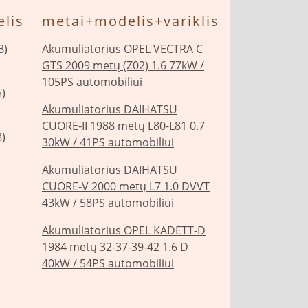
lis
metai+modelis+variklis
B)
Akumuliatorius OPEL VECTRA C
GTS 2009 metų (Z02) 1.6 77kW /
105PS automobiliui
)
Akumuliatorius DAIHATSU
CUORE-II 1988 metų L80-L81 0.7
)
30kW / 41PS automobiliui
Akumuliatorius DAIHATSU
CUORE-V 2000 metų L7 1.0 DVVT
43kW / 58PS automobiliui
Akumuliatorius OPEL KADETT-D
1984 metų 32-37-39-42 1.6 D
40kW / 54PS automobiliui