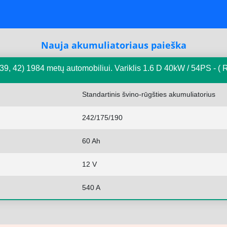
Nauja akumuliatoriaus paieška
9, 42) 1984 metų automobiliui. Variklis 1.6 D 40kW / 54PS - 
Standartinis švino-rūgšties akumuliatorius
242/175/190
60 Ah
12 V
540 A