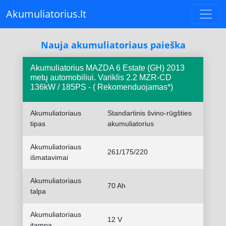
Akumuliatorius.lt
Nauja akumuliatoriaus paieška
Akumuliatorius MAZDA 6 Estate (GH) 2013
metų automobiliui. Variklis 2.2 MZR-CD
136kW / 185PS - ( Rekomenduojamas*)
Akumuliatoriaus
Standartinis švino-rūgšties
tipas
akumuliatorius
Akumuliatoriaus
261/175/220
išmatavimai
Akumuliatoriaus
70 Ah
talpa
Akumuliatoriaus
12 V
įtampa