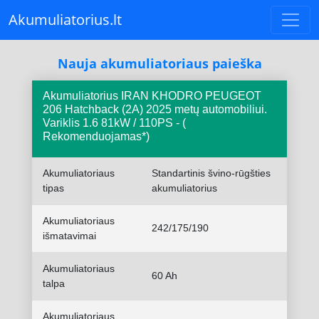
Akumuliatorius.lt
Nauja akumuliatoriaus paieška
Akumuliatorius IRAN KHODRO PEUGEOT
206 Hatchback (2A) 2025 metų automobiliui.
Variklis 1.6 81kW / 110PS - (
Rekomenduojamas*)
Akumuliatoriaus
Standartinis švino-rūgšties
tipas
akumuliatorius
Akumuliatoriaus
242/175/190
išmatavimai
Akumuliatoriaus
60 Ah
talpa
Akumuliatoriaus