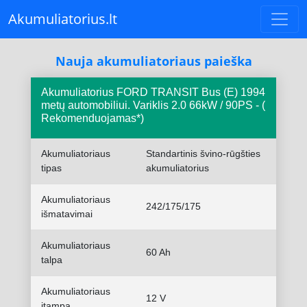
Akumuliatorius.lt
Nauja akumuliatoriaus paieška
Akumuliatorius FORD TRANSIT Bus (E) 1994
metų automobiliui. Variklis 2.0 66kW / 90PS - (
Rekomenduojamas*)
Akumuliatoriaus
Standartinis švino-rūgšties
tipas
akumuliatorius
Akumuliatoriaus
242/175/175
išmatavimai
Akumuliatoriaus
60 Ah
talpa
Akumuliatoriaus
12 V
įtampa