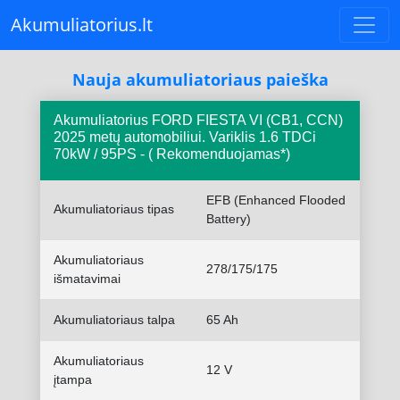
Akumuliatorius.lt
Nauja akumuliatoriaus paieška
Akumuliatorius FORD FIESTA VI (CB1, CCN)
2025 metų automobiliui. Variklis 1.6 TDCi
70kW / 95PS - ( Rekomenduojamas*)
EFB (Enhanced Flooded
Akumuliatoriaus tipas
Battery)
Akumuliatoriaus
278/175/175
išmatavimai
Akumuliatoriaus talpa
65 Ah
Akumuliatoriaus
12 V
įtampa