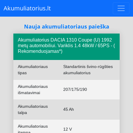
Akumuliatorius.lt
Nauja akumuliatoriaus paieška
Akumuliatorius DACIA 1310 Coupe (U) 1992
metų automobiliui. Variklis 1.4 48kW / 65PS - (
Rekomenduojamas*)
Akumuliatoriaus
Standartinis švino-rūgšties
tipas
akumuliatorius
Akumuliatoriaus
207/175/190
išmatavimai
Akumuliatoriaus
45 Ah
talpa
Akumuliatoriaus
12 V
įtampa