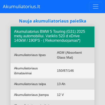
Akumuliatorius.lt
Nauja akumuliatoriaus paieška
Akumuliatorius BMW 5 Touring (G31) 2025
metų automobiliui. Variklis 520 d xDrive
140kW / 190PS - ( Rekomenduojamas*)
AGM (Absorbent
Akumuliatoriaus tipas
Glass Mat)
Akumuliatoriaus
150/87/146
išmatavimai
Akumuliatoriaus talpa
13 Ah
Akumuliatoriaus įtampa
12 V