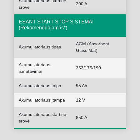
Akumuliatoriaus startinė
200 A
srovė
ESANT START STOP SISTEMAI
(Rekomenduojamas*)
AGM (Absorbent
Akumuliatoriaus tipas
Glass Mat)
Akumuliatoriaus
353/175/190
išmatavimai
Akumuliatoriaus talpa
95 Ah
Akumuliatoriaus įtampa
12 V
Akumuliatoriaus startinė
850 A
srovė