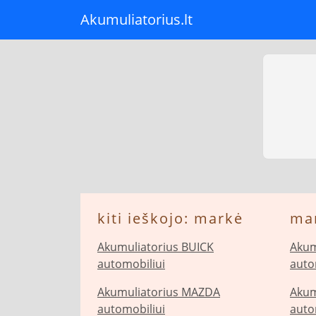
Akumuliatorius.lt
kiti ieškojo: markė
ma
Akumuliatorius BUICK
Akum
automobiliui
auto
Akumuliatorius MAZDA
Akum
automobiliui
auto