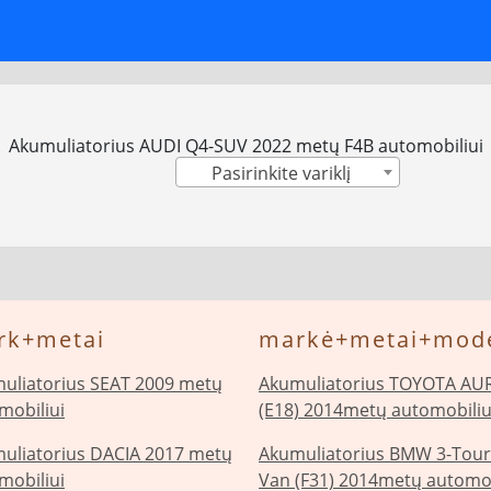
Akumuliatorius AUDI Q4-SUV 2022 metų F4B automobiliui
Pasirinkite variklį
rk+metai
markė+metai+mode
uliatorius SEAT 2009 metų
Akumuliatorius TOYOTA AU
mobiliui
(E18) 2014metų automobiliu
uliatorius DACIA 2017 metų
Akumuliatorius BMW 3-Tour
mobiliui
Van (F31) 2014metų automob