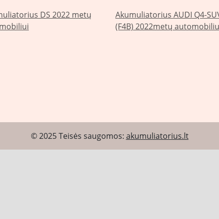
uliatorius DS 2022 metų
Akumuliatorius AUDI Q4-SU
mobiliui
(F4B) 2022metų automobiliu
© 2025 Teisės saugomos:
akumuliatorius.lt