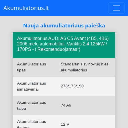
Akumuliatorius.lt
Nauja akumuliatoriaus paieška
Akumuliatorius AUDI A6 C5 Avant (4B5, 4B6)
2006 metų automobiliui. Variklis 2.4 125kW /
170PS - ( Rekomenduojamas*)
Akumuliatoriaus
Standartinis švino-rūgšties
tipas
akumuliatorius
Akumuliatoriaus
278/175/190
išmatavimai
Akumuliatoriaus
74 Ah
talpa
Akumuliatoriaus
12 V
įtampa