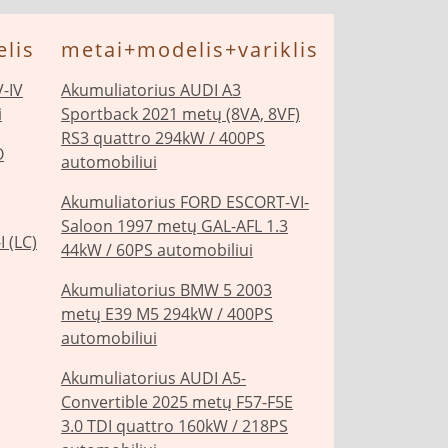
lis
metai+modelis+variklis
-IV
Akumuliatorius AUDI A3
i
Sportback 2021 metų (8VA, 8VF)
RS3 quattro 294kW / 400PS
O
automobiliui
Akumuliatorius FORD ESCORT-VI-
Saloon 1997 metų GAL-AFL 1.3
 (LC)
44kW / 60PS automobiliui
Akumuliatorius BMW 5 2003
metų E39 M5 294kW / 400PS
automobiliui
Akumuliatorius AUDI A5-
Convertible 2025 metų F57-F5E
3.0 TDI quattro 160kW / 218PS