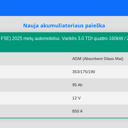
Nauja akumuliatoriaus paieška
 F5E) 2025 metų automobiliui. Variklis 3.0 TDI quattro 160kW
AGM (Absorbent Glass Mat)
353/175/190
95 Ah
12 V
850 A