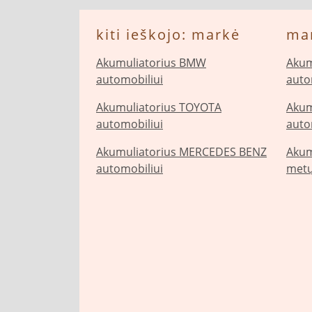
kiti ieškojo: markė
ma
Akumuliatorius BMW
Akum
automobiliui
auto
Akumuliatorius TOYOTA
Akum
automobiliui
auto
Akumuliatorius MERCEDES BENZ
Akum
automobiliui
metų