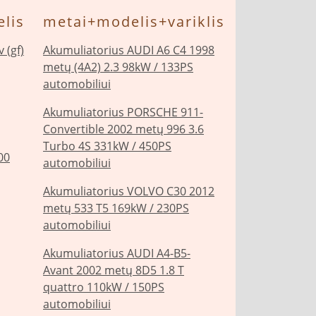
lis
metai+modelis+variklis
 (gf)
Akumuliatorius AUDI A6 C4 1998
metų (4A2) 2.3 98kW / 133PS
automobiliui
Akumuliatorius PORSCHE 911-
Convertible 2002 metų 996 3.6
Turbo 4S 331kW / 450PS
00
automobiliui
Akumuliatorius VOLVO C30 2012
metų 533 T5 169kW / 230PS
automobiliui
Akumuliatorius AUDI A4-B5-
Avant 2002 metų 8D5 1.8 T
quattro 110kW / 150PS
automobiliui