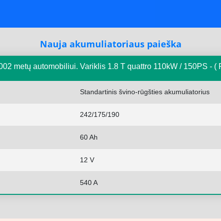
Nauja akumuliatoriaus paieška
02 metų automobiliui. Variklis 1.8 T quattro 110kW / 150PS -
Standartinis švino-rūgšties akumuliatorius
242/175/190
60 Ah
12 V
540 A