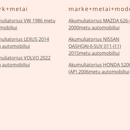
rk+metai
markė+metai+mode
uliatorius VW 1986 metų
Akumuliatorius MAZDA 626-v
mobiliui
2000metų automobiliui
uliatorius LEXUS 2014
Akumuliatorius NISSAN
 automobiliui
QASHQAI-II-SUV (J11-J11)
2015metų automobiliui
uliatorius VOLVO 2022
 automobiliui
Akumuliatorius HONDA S20
(AP) 2006metų automobiliui