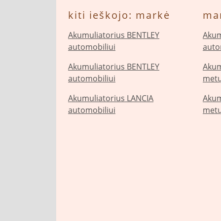
kiti ieškojo: markė
ma
Akumuliatorius BENTLEY
Akum
automobiliui
auto
Akumuliatorius BENTLEY
Akum
automobiliui
metų
Akumuliatorius LANCIA
Akum
automobiliui
metų