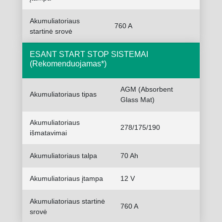
Akumuliatoriaus
760 A
startinė srovė
ESANT START STOP SISTEMAI
(Rekomenduojamas*)
AGM (Absorbent
Akumuliatoriaus tipas
Glass Mat)
Akumuliatoriaus
278/175/190
išmatavimai
Akumuliatoriaus talpa
70 Ah
Akumuliatoriaus įtampa
12 V
Akumuliatoriaus startinė
760 A
srovė