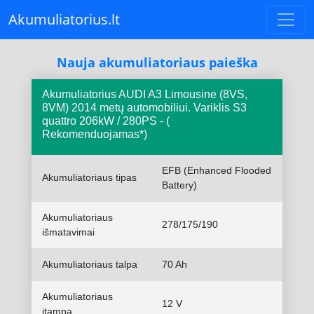
Akumuliatorius.lt
Nauja akumuliatoriaus paieška
Akumuliatorius AUDI A3 Limousine (8VS,
8VM) 2014 metų automobiliui. Variklis S3
quattro 206kW / 280PS - (
Rekomenduojamas*)
EFB (Enhanced Flooded
Akumuliatoriaus tipas
Battery)
Akumuliatoriaus
278/175/190
išmatavimai
Akumuliatoriaus talpa
70 Ah
Akumuliatoriaus
12 V
įtampa