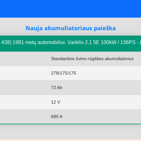
Nauja akumuliatoriaus paieška
 438) 1981 metų automobiliui. Variklis 2.1 5E 100kW / 136PS 
Standartinis švino-rūgšties akumuliatorius
278/175/175
72 Ah
12 V
680 A